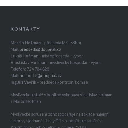
KONTAKTY
Martin Hofman
- předseda MS - výbor
Mail:
predseda@doupnak.cz
Lukáš Hofman
- místopředseda - výbor
Vlastislav Hofman
- myslivecký hospodář - výbor
Telefon: 724 784 828
Mail:
hospodar@doupnak.cz
Ing.Jiří Vavřík
- předseda kontrolní komise
Mysliveckou stráž v honitbě vykonává Vlastislav Hofman
a Martin Hofman
Myslivecké sdružení obhospodařuje na základě nájemní
smlouvy sjednané s Lesy ČR s.p. honitbu Hraniční v
Krušných horách o celkové výměře 751 ha.