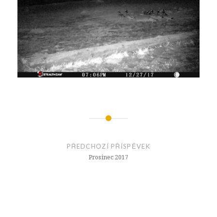
Navigace
pro
PŘEDCHOZÍ PŘÍSPĚVEK
příspěvek
Prosinec 2017