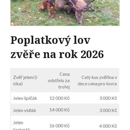
Poplatkový lov
zvěře na rok 2026
Cena
Zvěř jelení (i
Celý kus zvěřina v
odstřelu za
sika)
dece cena pro lovce
trofej
Jelen špičák
12 000 Kč
3 000 Kč
14 000 Kč
Jelen vidlák
3 000 Kč
Jelen
16 000 Kč
4 000 Kč
šesterák