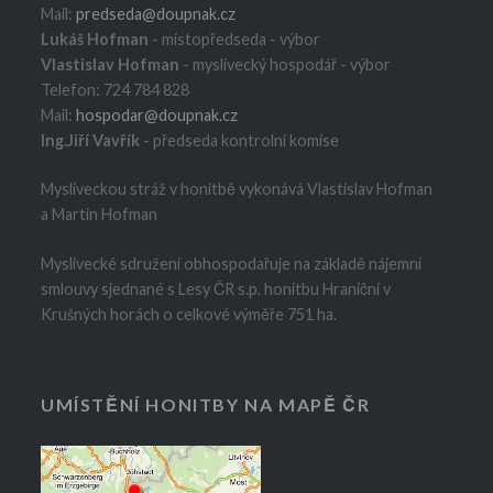
Mail:
predseda@doupnak.cz
Lukáš Hofman
- místopředseda - výbor
Vlastislav Hofman
- myslivecký hospodář - výbor
Telefon: 724 784 828
Mail:
hospodar@doupnak.cz
Ing.Jiří Vavřík
- předseda kontrolní komise
Mysliveckou stráž v honitbě vykonává Vlastislav Hofman
a Martin Hofman
Myslivecké sdružení obhospodařuje na základě nájemní
smlouvy sjednané s Lesy ČR s.p. honitbu Hraniční v
Krušných horách o celkové výměře 751 ha.
UMÍSTĚNÍ HONITBY NA MAPĚ ČR