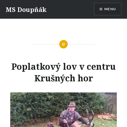
Skip
MS Doupňák
MENU
to
content
Poplatkový lov v centru
Krušných hor