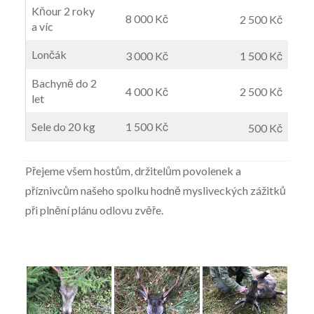
Kňour 2 roky
8 000 Kč
2 500 Kč
a víc
Lončák
3 000 Kč
1 500 Kč
Bachyně do 2
4 000 Kč
2 500 Kč
let
Sele do 20 kg
1 500 Kč
500 Kč
Přejeme všem hostům, držitelům povolenek a
příznivcům našeho spolku hodně mysliveckých zážitků
při plnění plánu odlovu zvěře.