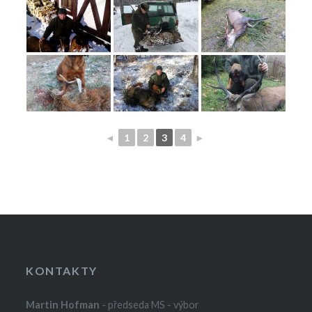
◄
1
2
3
4
►
KONTAKTY
Martin Hofman
- předseda MS - výbor